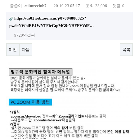
글쓴이
cultureclub7
20-10-23 05:17
조회
23,996
댓글
0
https://us02web.zoom.us/j/87084886325?
pwd=NWhiREJWYTFieGtpMG9tNHFFVVdF…
9720연결됨
이전
다음
목록